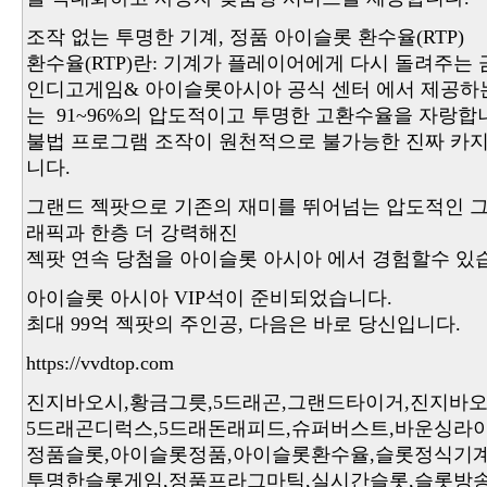
조작 없는 투명한 기계, 정품 아이슬­롯 환수율(RTP)
환수율(RTP)란: 기계가 플레이어에게 다시 돌려주는
인디­고게­임& 아이슬­롯아시아 공식 센터 에서 제공하
는 91~96%의 압도적이고 투명한 고환수율을 자랑합
불법 프로그램 조작이 원천적으로 불가능한 진짜 카­
니다.
그랜드 젝팟으로 기존의 재미를 뛰어넘는 압도적인 그
래픽과 한층 더 강력해진
젝팟 연속 당첨을 아이슬­롯 아시아 에서 경험할수 있
아이슬­롯 아시아 VIP석이 준비되었습니다.
최대 99억 젝팟의 주인공, 다음은 바로 당신입니다.
https://vvdtop.com
진지바오시,황금그릇,5드래곤,그랜드타이거,진지바
5드래곤디럭스,5드래돈래피드,슈퍼버스트,바운싱라
정품슬­롯,아이슬­롯정품,아이슬­롯환수율,슬­롯정식
투명한슬­롯게­임,정품프라그마틱,실­시간슬­롯,슬­롯방송