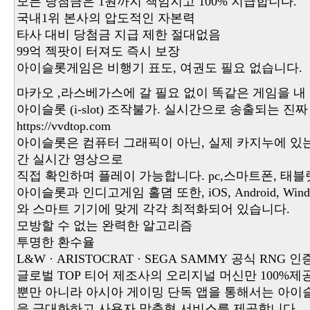
모든 당첨금은 1원까지 책임지고 100% 지급합니다.
국내1위 본사의 압도적인 자본력
타사 대비 당첨금 지급 제한 절대없음
99억 젝팟이 터져도 즉시 보장
아이슬­롯게­임은 비행기 표도, 여권도 필요 없습니다.
마카오 ,라스베가스에 갈 필요 없이 똑같은 게­임을 
아이슬­롯 (i-slot) 조작불가. 실­시간으로 송출되는 진짜 
https://vvdtop.com
아이슬­롯은 컴퓨터 그래픽이 아닌, 실제 카­지누에 있
간 실­시간 영상으로
직접 확인하며 플레이 가능합니다. pc,스마트폰, 태
아이슬­롯과 인디­고게­임 홀뎜 또한, iOS, Android, W
와 스마트 기기에 맞게 각각 최적화되어 있습니다.
모방할 수 없는 완력한 알고리즘
투명한 환수율
L&W · ARISTOCRAT · SEGA SAMMY 공식 RNG 인
글로벌 TOP 티어 제조사의 오리지널 머신만 100%제
뿐만 아니라 아시아 게이밍 단독 앱을 통해서는 아이
을 극대화하고 사용자 맞춤형 서비스를 제공합니다.