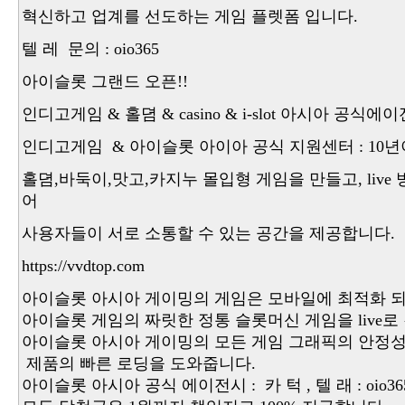
혁신하고 업계를 선도하는 게­임 플렛폼 입니다.
텔 레 문의 : oio365
아이슬­롯 그랜드 오픈!!
인디­고게­임 & 홀뎜 & casino & i-slot 아시아 공식에
인디­고게­임 & 아이슬­롯 아이아 공식 지원센터 : 1
홀뎜,바­둑이,맛고,카­지누 몰입형 게­임을 만들고, liv
어
사용자들이 서로 소통할 수 있는 공간을 제공합니다.
https://vvdtop.com
아이슬­롯 아시아 게이밍의 게­임은 모바일에 최적화 
아이슬­롯 게­임의 짜릿한 정통 슬­롯머신 게­임을 live
아이슬­롯 아시아 게이밍의 모든 게­임 그래픽의 안정
제품의 빠른 로딩을 도와줍니다.
아이슬­롯 아시아 공식 에이전시 : 카 턱 , 텔 래 : oio36