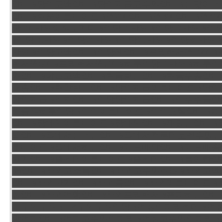
알바 #당일고액알바 #당일지급고수익알바 #돈많이버
알바 #쉬운아르바이트 #월200알바 #월300알바 #월400
당100만원숙식노가다 #일당10만원 #일당12만원 #일당
#일당16만원 #일당20만원 #일당25만원 #일당30만원 
만원 #일당고액알바 #일당쎈알바 #프리랜서월1000 #
랜서월600 #프리랜서월700 #하루일당10만원 #하루
익알바 #합법고액알바 #현금받는알바 #현금수송알바
호송알바 #현찰받는알바 #당일지급아르바이트 #당일
당일지급 #엄지알바 #일당당일지급알바 #일수수금알
일용직하루일당 #일일아르바이트 #일일호텔알바 #자
알바 #장애인아르바이트 #장애인알바 #재밌는알바 
별알바 #집에서돈버는알바 #집에서컴퓨터로할수있는
르바이트 #집에서하는알바 #카드배달알바 #카드배송
뛰기알바 #콜센터아르바이트 #콜센터알바 #특이한알바
tm알바 #해외고소득알바 #해외고수익취업 #해외고
알바 #해외단기알바 #해외룸알바 #해외아르바이트 
성알바 #해외여행알바 #해외프리랜서 #혼자하는알바
바구인구직 #114구인구직일당 #여성일자리센터 #여
팡여자알바 #여자고수익일자리 #여성고수익일자리 #