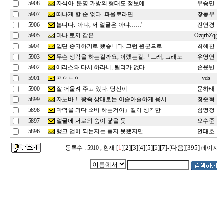
자식아. 분명 가방의 형태도 정보에
5908
유승민
떠나게 할 순 없다. 파울로라면
5907
장동우
봅니다. '아냐, 저 얼굴은 아냐……'
5906
전연경
마나 토끼 같은
5905
OzqrbZq
일단 중지하기로 했습니다. 그럼 원군으로
5904
최혜찬
무슨 생각을 하는걸까요, 이랬는걸.「그래, 그래도
5903
유영연
에리스와 다시 하라니, 될리가 없다.
5902
손윤빈
ㅍㅇㄴㅇ
5901
vds
잘 어울려 주고 있다. 당신이
5900
문하태
자노바！ 왕족 상대로는 아슬아슬하게 용서
5899
정준혁
마력을 과다 소비 하는거야」같이 생각한
5898
심영경
얼굴에 서로의 숨이 닿을 듯
5897
오수준
랭크 업이 되는지는 듣지 못했지만……
5896
안태호
1
[2]
[3]
[4]
[5]
[6]
[7]
[다음]
[395]
등록수 : 5910 , 현재 [
]
-
페이