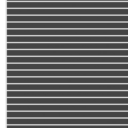
스텝알바 #보조출연알바 #부동산알바 #분식집알바 
알바 #블로그아르바이트 #블로그원고알바 #블로그포
바 #비발디파크아르바이트 #비발디파크알바 #빕스아
알바 #빡센알바 #사내카페알바 #사무보조아르바이트
사무보조알바하는일 #사무실청소알바 #사무직아르바이
사업체조사알바 #사우나카운터알바 #사진관알바 #
#사회초년생알바 #상품등록알바 #상하차분류알바 #
벽배달알바 #새벽아르바이트 #새벽알바종류 #새벽운
바 #새벽편의점알바 #생동성시험알바 #생동성아르바
바 #생산보조알바 #생산직아르바이트 #생산직알바 
이아르바이트 #서브웨이알바 #서빙아르바이트 #서빙
바이트 #서점알바 #서포트웍스코리아알바 #선거유세
이트 #설거지알바남자 #설계아르바이트 #설문조사알
조알바 #설탕공장알바 #세무사무소알바 #세무사사무
서알바 #세아상역아르바이트 #세일즈웍스알바 #세차
알바 #셀렉트스타알바 #소개팅어플알바구인 #소비자
르바이트 #소설책타이핑알바 #소화물배송알바 #소화
알바 #쇼핑몰모델알바 #쇼핑몰포장알바 #수능끝나고