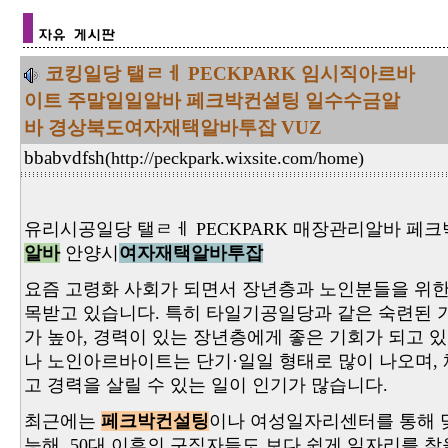
코킹일당 탤ㄹㅔ PECKPARK 임시직아르바
이트 주말일일알바 페크박컨설팅 일수수금알
바 경상북도여자재택알바투잡 VUZ
bbabvdfsh
(
http://peckpark.wixsite.com/home
)
유리시공일당 탤ㄹㅔ PECKPARK 매장관리알바 페
알바
안양시
여자재택알바투잡
요즘 고령화 사회가 되면서 장년층과 노인분들을 위한
목받고 있습니다. 특히 타일기공일당과 같은 숙련된 
가 높아, 경력이 있는 장년층에게 좋은 기회가 되고 
나 노인아르바이트는 단기·일일 형태로 많이 나오며,
고 경력을 살릴 수 있는 일이 인기가 많습니다.
최근에는
페크박컨설팅
이나 여성일자리센터를 통해 
능해, 50대 이후의 구직자들도 보다 쉽게 일자리를 찾