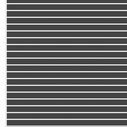
바 #대학생시청알바 #대학생알바구하는법 #대학생야
방학아르바이트 #대학생여름방학알바 #대학생온라인
바 #대학생편의점알바 #대학생평일알바주말알바 #
#대형마트알바 #대형카페알바 #댓글아르바이트 #댓
바 #더벤티알바 #더빙알바 #던킨도너츠알바 #데이
이블링알바 #데이터분석알바 #데이터수집알바 #데이
르바이트 #도미노피자배달알바 #도배아르바이트 #도
서관알바채용 #도서관주말알바 #도서분류알바 #도시
축장알바 #독서실아르바이트 #독서실주말알바 #독서
일어번역통역알바 #독일어아르바이트 #동네마트캐셔
바 #드론알바 #디자인단기알바 #디자인아르바이트 
라스알바 #라이프가드알바 #라이프워시퍼알바 #러시
드리고알바 #레고랜드알바 #레드피치스튜디오알바 #
레스토랑아르바이트 #로젠택배상하차알바 #롤링파스
#롭스알바 #리서치아르바이트 #리서치알바 #리셉션알
감알바 #마스크공장포장알바 #마트물류알바 #마트보
열알바 #마트카트알바 #마트캐셔알바 #매드포갈릭알
스알바 #매장관리알바 #매칭알바 #매표알바 #메이
이트 #명절알바 #명함배포알바 #모니터링아르바이트