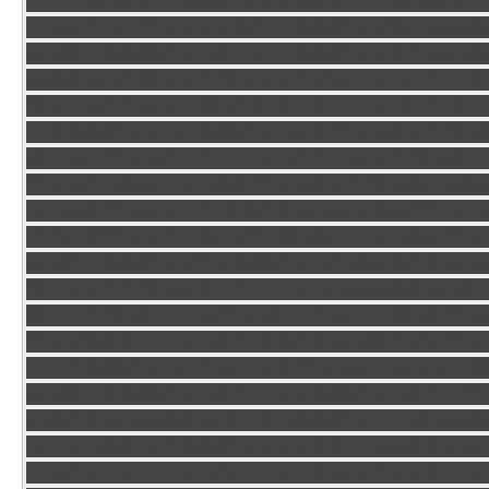
배달일당 #온라인프리랜서 #요즘상하차일당 #용역하
인 #운전기사일당 #워드프레스프리랜서 #원티드프리
서 #웹기획프리랜서 #웹디자인프리랜서 #웹툰식자프
프리랜서 #유리시공일당 #이삿짐센터일당 #인력사무
당 #인테리어목수일당 #인테리어전기일당 #일본어번
설계프리랜서 #자바프리랜서 #자차일당 #잡부일당 #
전기공사일당 #전기기사일당 #전기기술자일당 #전기
일당 #전기조공일당 #조경일당 #조공일당 #조선소용
부파트타임 #중국어번역프리랜서 #중국집배달일당 #
게차하루일당 #지하철야간일당 #철근일당 #청소일당
서 #캐드프리랜서 #컴공프리랜서 #컴퓨터프리랜서 
알바 #코킹일당 #크레인기사일당 #크몽프리랜서 #
치기사일당 #타일기공일당 #타일기능사일당 #타일초
일당 #택배알바일당 #통번역프리랜서 #통역알바일당
파이썬프리랜서 #페인트기술자일당 #페인트시공일당
서 #풀스택프리랜서 #프로그래밍프리랜서 #프로그램
드프리랜서 #프리랜서정규직 #프리랜서하는법 #프리
수일당 #홈페이지프리랜서 #cd포장알바 #pc방주말
바 #간호아르바이트 #강사아르바이트 #개발자알바 