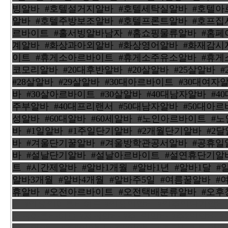
빙알바
,
#호텔설거지알바
,
#호텔세탁실알바
,
#호텔아
알바
,
#호텔주방보조알바
,
#호텔프론트알바
,
#호프집
르바이트
,
#홀서빙알바남자
,
#홈쇼핑물류알바
,
#홈페
계알바
,
#화상과아외알바
,
#화상영어알바
,
#화재감시
이트
,
#휴게소아르바이트
,
#휴게소주유소알바
,
#휴게
코모리알바
,
#20대후반알바
,
#20살알바
,
#25살알바
,
#
#28살알바
,
#29살알바
,
#30대아르바이트
,
#30대여자
바
,
#30살아르바이트
,
#30살알바
,
#40대남자알바
,
#4
주부알바
,
#40대프리랜서
,
#50대남자알바
,
#50대아
성알바
,
#60대알바
,
#60세알바
,
#노인아르바이트
,
#노
바
,
#1일알바
,
#1주일단기알바
,
#2개월단기알바
,
#2
바
,
#겨울단기꿀알바
,
#겨울방학관공서알바
,
#공휴일
바
,
#설날단기알바
,
#설날아르바이트
,
#설연휴단기알
트
,
#시간제알바
,
#알바1개월
,
#알바1년
,
#알바1달
,
#
알바3개월
,
#알바4개월
,
#알바주5일
,
#여름꿀알바
,
#
휴알바
,
#오전아르바이트
,
#오전택배분류알바
,
#오후
바 #일요일아르바이트 #일요일알바 #일주일단기알바
저녁아르바이트 #저녁알바 #주1일알바 #주2일알바 #