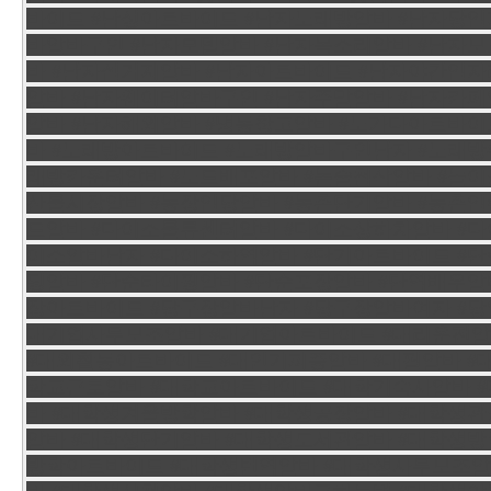
바이트 #남성아르바이트 #남자노래방알바 #남자당일
바알바구인 #남자모델알바 #남자목소리알바 #남자보
바 #남자설거지알바 #남자아르바이트 #남자야간일자
알바 #남자웨이터알바구인 #남자주말알바 #남자카페
알바 #남자해외알바 #냉동창고알바 #노가다아르바이
바 #노래방아르바이트 #노래방알바구인남자 #노래방
래방카운터알바 #노트배포알바 #논술첨삭알바 #놀이
산물시장알바 #농장일당알바 #농촌단기알바 #농촌일
트알바 #다이소물류센터알바 #다이소상하차알바 #다
이소알바남자 #다이소하역알바 #단기아르바이트 #단
딩알바 #단순타이핑알바 #단순포장알바 #단역배우알
장아르바이트 #당구장알바남자 #당구장알바여자 #당
대기업사무보조알바 #대기업아르바이트 #대리운전알
#대외활동아르바이트 #대인기피증알바 #대필알바 #
학교근로알바 #대학교아르바이트 #대학기숙사알바 
바 #대학생겨울방학알바 #대학생공장알바 #대학생관
알바 #대학생단기알바 #대학생도서관알바 #대학생방
방학아르바이트 #대학생번역알바 #대학생사무보조알