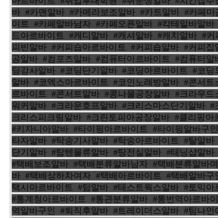
아르바이트
,
#취업후대학원
,
#취준생알바
,
#치킨집주
바
,
#카맨알바
,
#카메라보조알바
,
#카트알바
,
#카페마
이트
,
#카페알바남자
,
#카페오픈알바
,
#칵테일바알바
드아르바이트
,
#캐디알바
,
#캐셔알바
,
#캐치알바
,
#
피빈알바
,
#커피숍아르바이트
,
#커피숍알바
,
#커피집
공알바
,
#컴포즈알바
,
#컴퓨터아르바이트
,
#컴퓨터알
딩강사알바
,
#코딩단기알바
,
#코딩아르바이트
,
#코딩
알바
,
#코엑스아르바이트
,
#코인노래방알바
,
#콘서트
르바이트
,
#콘서트알바
,
#콩나물공장알바
,
#크라우드
워커알바
,
#크라운호프알바
,
#크리스마스단기알바
,
크리스피크림알바
,
#크린토피아공장알바
,
#클리핑아
#키자니아알바
,
#타이핑아르바이트
,
#타이핑알바구
타자알바
,
#탁송기사알바
,
#탁송아르바이트
,
#탈알바
단기알바
,
#탑텐물류알바
,
#탕전실알바
,
#태닝샵알바
#택배보조알바
,
#택배분류알바남자
,
#택배분류알바
바
,
#택배상하차여자
,
#택배아르바이트
,
#택배알바구
택시아르바이트
,
#텀알바
,
#테스트웍스알바
,
#토익아
#통계청아르바이트
,
#통관분류알바
,
#통번역아르바
역알바구인
,
#퇴직후알바
,
#트레이더스알바
,
#팀나인