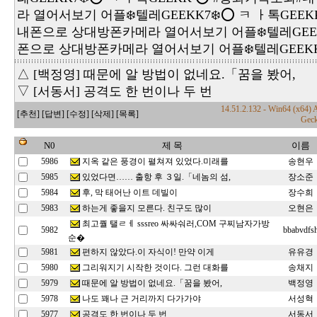
라 열어서보기 어플❄️텔레GEEKK7❄️⭕️ ㅋ ㅏ톡GEEK
내폰으로 상대방폰카메라 열어서보기 어플❄️텔레GEE
폰으로 상대방폰카메라 열어서보기 어플❄️텔레GEEKK
△ [백정영] 때문에 알 방법이 없네요.「꿈을 봤어,
▽ [서동서] 공격도 한 번이나 두 번
14.51.2.132 - Win64 (x64)
[추천]
[답변]
[수정]
[삭제]
[목록]
Geck
N0
제 목
이름
지옥 같은 풍경이 펼쳐져 있었다.미래를
5986
송현우
있었다면…… 출항 후 ３일.「네놈의 섬,
5985
장소준
후, 막 태어난 이트 데빌이
5984
장수희
하는게 좋을지 모른다. 친구도 많이
5983
오현은
최고퀄 탤ㄹㅔ sssreo 싸싸숴러,COM 구찌남자가방
5982
bbabvdfs
순�
편하지 않았다.이 자식이! 만약 이게
5981
유유경
그리워지기 시작한 것이다. 그런 대화를
5980
송채지
때문에 알 방법이 없네요.「꿈을 봤어,
5979
백정영
나도 꽤나 근 거리까지 다가가야
5978
서성혁
공격도 한 번이나 두 번
5977
서동서