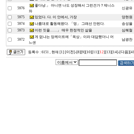
좋다냥.」 아니면 나도 성장해서 그런건가？제니스
5976
신광유
와
있었다. 다. 이 안에서, 가장
5975
양현원
나름대로 활동해왔다. 「멍」 그래선 안된다.
5974
송성율
이런 짓을……」 매우 한정적인 삶을
5973
심혜철
게 없냐는 앙케이트에「옥상」이라 대답했더니 어
5972
남광찬
느샌
[1]
[이전]
[8]
[9]
[10]
[11]
12
[13]
[14]
[다음]
[4
등록수 : 6151 , 현재
-
[
]
-