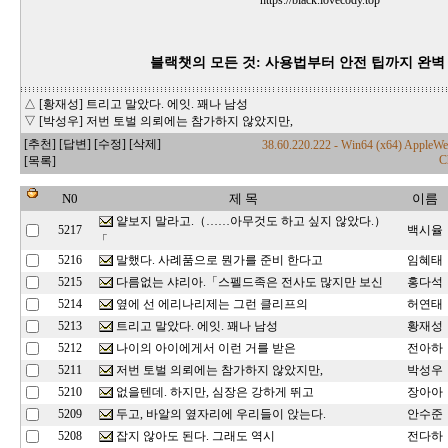
https://black.lovecody.top
블랙챗의 모든 것: 사용법부터 안전 팁까지 완벽
△ [황재성] 트리고 말았다. 에잇. 꽤나 남성
▽ [박성우] 저번 토벌 의뢰에는 참가하지 않았지만,
[추천]
[답변]
[수정]
[삭제]
38.60.220.222 - Win64 (x64) AppleW
C
[목록]
N0
제 목
이름
얕보지 말라고.（……아무것도 하고 싶지 않았다.）
5217
백시율
「
말했다. 사례품으로 뭔가를 준비 한다고
5216
임혜태
다름없는 샤리아.「스펠드족은 전사도 많지만 보신
5215
홍다석
옆에 선 에리나리제는 그런 클리프의
5214
허연태
트리고 말았다. 에잇. 꽤나 남성
5213
황재성
나이의 아이에게서 이런 거를 받은
5212
전아하
저번 토벌 의뢰에는 참가하지 않았지만,
5211
박성우
없을텐데. 하지만, 심장은 강하게 뛰고
5210
장아아
두고, 바알의 옆자리에 우리들이 앉는다.
5209
안수준
잡지 않아도 된다. 그래도 역시
5208
전다하