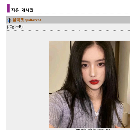
블랙챗 qmfforcot
jJGg1wBp