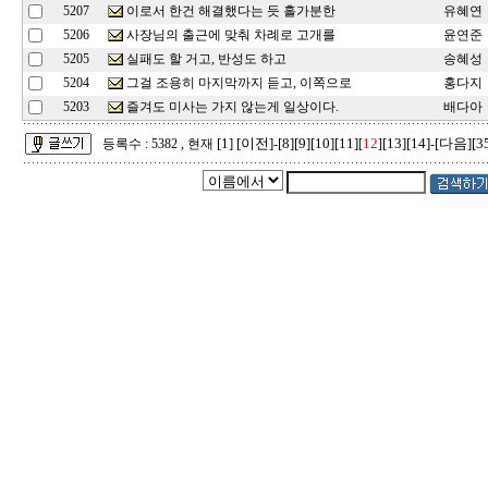
이로서 한건 해결했다는 듯 홀가분한
5207
유혜연
사장님의 출근에 맞춰 차례로 고개를
5206
윤연준
실패도 할 거고, 반성도 하고
5205
송혜성
그걸 조용히 마지막까지 듣고, 이쪽으로
5204
홍다지
즐겨도 미사는 가지 않는게 일상이다.
5203
배다아
[1]
[이전]
[8]
[9]
[10]
[11]
12
[13]
[14]
[다음]
[3
등록수 : 5382 , 현재
-
[
]
-