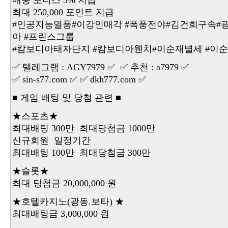
매충 보너스 3% 지급
최대 250,000 포인트 지급
#인공지능열풍#이강인매각 #폭풍전야#김건희구속#
아 #프린스그룹
#캄보디아태자단지 #캄보디아웬치#이순재별세 #이
✅ 텔레그램 : AGY7979 ✅ ✅ 추천 : a7979 ✅
✅ sin-s77.com ✅ ✅ dkh777.com ✅
■ 게임 배팅 및 당첨 관련 ■
★스포츠★
최대배팅 300만 최대당첨금 1000만
신규회원 일정기간
최대배팅 100만 최대당첨금 300만
★슬롯★
최대 당첨금 20,000,000 원
★호텔카지노(광동.보타) ★
최대배팅금 3,000,000 원