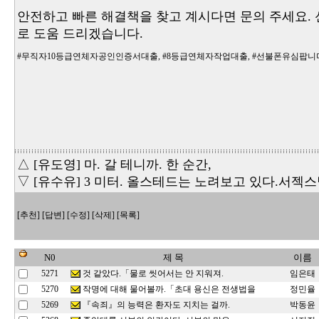
안전하고 빠른 해결책을 찾고 계시다면 문의 주세요. 
로 도움 드리겠습니다.
#무직자10등급연체자공인인증서대출
,
#8등급연체자작업대출
,
#선불폰유심팝니
△ [유도영] 마. 갈 테니까. 한 순간,
▽ [유수유] 3 미터. 올스테드는 노려보고 있다.서젝
[추천]
[답변]
[수정]
[삭제]
[목록]
N0
제 목
이름
것 같았다.「물로 씻어서는 안 지워져.
5271
임은태
작명에 대해 물어볼까.「초대 용신은 전생법을
5270
정민율
『속죄』의 능력은 환자도 지치는 걸까.
5269
박동윤