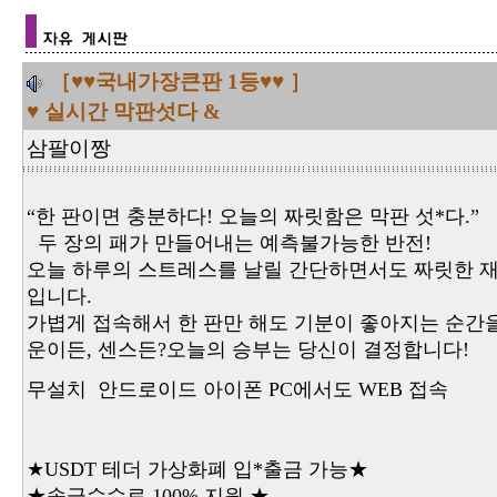
［♥♥국내가장큰판 1등♥♥ ］
♥ 실시간 막판섯다 &
삼팔이짱
“한 판이면 충분하다! 오늘의 짜릿함은 막판 섯*다.”
두 장의 패가 만들어내는 예측불가능한 반전!
오늘 하루의 스트레스를 날릴 간단하면서도 짜릿한 재미
입니다.
가볍게 접속해서 한 판만 해도 기분이 좋아지는 순간
운이든, 센스든?오늘의 승부는 당신이 결정합니다!
무설치 안드로이드 아이폰 PC에서도 WEB 접속
★USDT 테더 가상화폐 입*출금 가능★
★송금수수료 100% 지원 ★