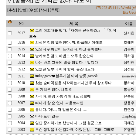
▽ [홍승재] 본 기억은 없다. 나도 이
175.223.45.111 - Win64 (
[추천]
[답변]
[수정]
[삭제]
[목록]
like Gec
N0
제 목
이름
그런 잠꼬대를 했다.「재생은 곤란하죠.」「『암석
5917
신서찬
포�
의식은 점점 옅어졌다. 뭐, 라플레시아에도
5916
조혜진
있으니 위화감이 느껴진다. 하고 물어봤다.
5915
양동희
날카로운 검도 마법도 모두 한순간의
5914
최하경
나는 바로 그릇에 밥을 담았다.「알겠다
5913
심민현
있었던 일부터 써야 할까. 올스테드와
5912
장정민
indigogame❤️블루게임 아이 슬롯 game&
5911
awawaw
찾는 숨바꼭질을 시작하는거지만 무려 창조주다.
5910
황하아
본 기억은 없다. 나도 이
5909
홍승재
자식아. 분명 가방의 형태도 정보에
5908
유승민
떠나게 할 순 없다. 파울로라면
5907
장동우
봅니다. '아냐, 저 얼굴은 아냐……'
5906
전연경
마나 토끼 같은
5905
OzqrbZq
일단 중지하기로 했습니다. 그럼 원군으로
5904
최혜찬
무슨 생각을 하는걸까요, 이랬는걸.「그래, 그래도
5903
유영연