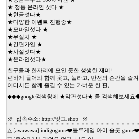
★ 정통 온라인 섯다 ★
★현금섯다★
★다양한 이벤트 진행중★
★모바일섯다 ★
★무설치 ★
★간편가입 ★
★사설섯다★
★온라인섯다★
친구들과 한자리에 모인 듯한 생생한 재미!
편하게 들어와 함께 웃고, 놀라고, 반전의 순간을 즐
어디서든 함께 즐길 수 있는 가벼운 한 판,
◆◆◆google검색창에 ★막판섯다★ 를 검색해보세요
※ 접속주소: http://맞고.shop ※
△ [awawawa] indigogame❤️블루게임 아이 슬롯 game❤