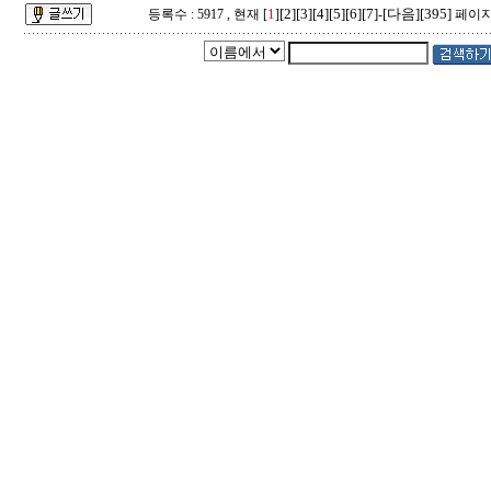
1
[2]
[3]
[4]
[5]
[6]
[7]
[다음]
[395]
등록수 : 5917 , 현재 [
]
-
페이