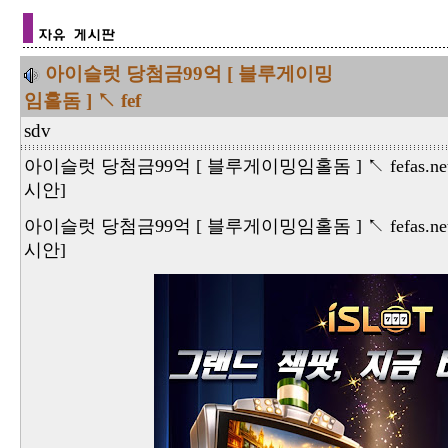
아이슬럿 당첨금99억 [ 블루게이밍
임홀돔 ] ↖ fef
sdv
아이슬럿 당첨금99억 [ 블루게이밍임홀돔 ] ↖ fefas.
시안]
아이슬럿 당첨금99억 [ 블루게이밍임홀돔 ] ↖ fefas.
시안]