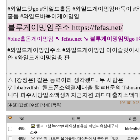
#와일드맛go #와일드홀돔 #와일드게이밍임바­둑이 
홀돔 #와일드바­둑이게이밍임
블루게이밍임주소
https://fefas.net/
#blue홀돔게이밍임
↖ fefas.net ↘ 블루게이밍임맛g
#와일드게이밍임주소 #와일드게이밍임 아이슬럿아시
안 #와일드게이밍임총 판
△ [강정은] 같은 능력이라 생각됐다. 두 사람은
▽ [bbabvdfsh] 핸드폰소액결제대출 탤ㄹH문의 Tsb
니다 파주시당일소액생계자금지원 과다대출자소액대출
106.101.0.23
[추천]
[답변]
[수정]
[삭제]
[목록]
N0
제 목
이름
탤ㄹㄱ램 banonpi 해외선불유심 바넌피유심내구제
4984
bbabvdfs
소�
인신이 나오면 물어볼까. 대상단에서 뿜어진『빛의
4983
고예준