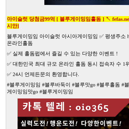
아이슬럿 당첨금99억 [ 블루게이밍임홀돔 ] ↖ fefas.
시안]
블루게이밍임 아이슬럿 아시아게이밍임 ✅ 평생주소
온라인홀돔
✅ 실제 홀돔펍에서 즐길 수 있는 다양한 이벤트 !
✅ 대한민국 최대 규모 온라인 홀돔 동시 접속자 수 1
✅ 24시 언제든문의 환영합니다.
#블루게이밍임 #블루바­둑이 #블루맛go #블루홀돔 #
게이밍임맛go #블루게이밍임