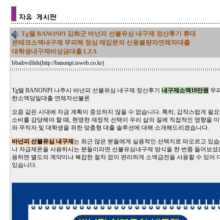
Tg탤 BANONPI 김화군 바넌피 선불유심 내구제 정산후기 휴대
폰테크소액내구제 무피해 정심 매입문의 신용불량자연체자대출
대학생내구제비상금대출 LZA
bbabvdfsh
(
http://banonpi.isweb.co.kr
)
Tg탤 BANONPI 나주시 바넌피 선불유심 내구제 정산후기
내구제소액10만원
무피
한소액당일대출 연체자선불폰
요즘 같은 시대에 자금 계획이 중요하지 않을 수 없습니다. 특히, 갑작스럽게 
소비를 감당해야 할 때, 현명한 재정적 선택이 우리 삶의 질에 직접적인 영향을 
와 무직자 및 대학생을 위한 맞춤형 대출 솔루션에 대해 소개해드리겠습니다.
바넌피 선불유심 내구제
는 최근 많은 분들에게 실용적인 선택지로 떠오르고 있습
나 자급제폰을 사용하시는 분들이라면 선불유심내구제 방식을 한 번쯤 들어보셨을
용하면 별도의 계약이나 복잡한 절차 없이 편리하게 소액급전을 사용할 수 있어
있습니다.