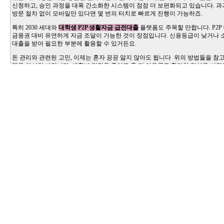
신청하고, 승인 과정을 대폭 간소화한 시스템이 점점 더 보편화되고 있습니다. 
방문 절차 없이 모바일만 있다면 몇 번의 터치로 빠르게 진행이 가능하죠.
특히 2030 세대와
대학생 P2P 생활자금 급전대출
플랫폼도 주목할 만합니다. P2P
금융권 대비 유연하게 자금 조달이 가능한 것이 장점입니다. 신용등급이 낮거나 
대출을 받아 필요한 부분에 활용할 수 있거든요.
돈 관리와 관련된 고민, 이제는 혼자 끙끙 앓지 않아도 됩니다 위의 방법들을 참
택을 하시길 바랍니다. 생활비 걱정을 줄이고 좀 더 여유롭고 활기찬 일상을 시
#무직비상금당일대출
,
#청소년소액급전대출
,
#청소년당일소액급전해결
,
#돈많
정부긴급생활자금
,
#무방문당일대출
,
#개인신불회생내구제
,
#해외선불유심
,
#
출내구제
,
#신불자가전내구제종류
,
#당일월변대출
,
#신용불량자소액작업대출
,
소액대출
,
#10만원소액급전대출문의
,
#긴급운영자금
,
#선불유심소액대출문의
,
류대출내구제
,
#바넌피선불유심내구제최대회선
,
#lg당일소액내구제대출
,
#비대
대출
,
#모바일당일소액대출내구제
,
#가전내구제종류
,
#타인명의유심칩매입문의
제작업대출당일급전
,
#정부지원긴급생활안정자금
,
#인터넷회선내구제문의
,
#
액급전대출
,
#누구나소액대출가능
,
#대학생온라인비대면대출
,
#무직자모바일소
능
,
#대학생50만원소액대출
,
#통신사소액대출내구제
,
#개인선불유심삽니다
,
#9
대출방법
,
#돈쉽게버는앱
,
#무직자당일급전대출내구제
,
#긴급생활안정자금대출
액비상금대출
,
#상조내구제방법
,
#근로복지공단긴급생계비대출
,
#신용불량자선
#10만원급전빌리기
,
#소상공인긴급지원자금
,
#비대면당일급전대출
,
#휴대폰소
출
,
#최대회선내구제방법
,
#카카오뱅크소액대출
,
#15만원급한돈드려요
,
#당일소
일대출
,
#폰테크가개통
,
#8등급무직자소액대출
,
#바넌피선불유심매입문의
,
#직
니다
,
#대학생급전대출
,
#주말선불유심내구제
,
#연체자30만원소액대출
,
#주부소
소액대출
,
#휴대폰연체대납소액
,
#소액내구제연체대납
,
#근로자긴급재난지원자
내구제비대면
,
#8등급연체자작업대출
,
#무기명유심
,
#대출연체자대출
,
#특례보