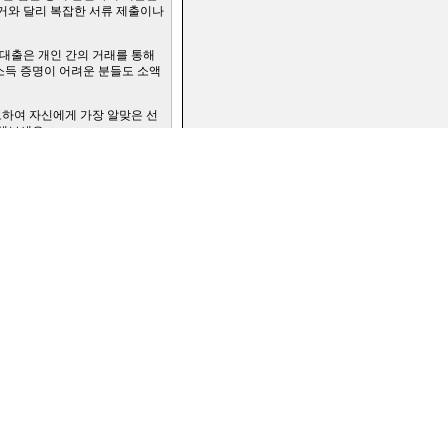
과거와 달리 복잡한 서류 제출이나
 대출은 개인 간의 거래를 통해
소득 증명이 어려운 분들도 소액
고하여 자신에게 가장 알맞은 선
작해보세요
이버는앱테크
,
#7등급작업대출
,
#
과다대출자소액대출
,
#긴급소액대
#연체자비상금대출
,
#무서류당일
#휴대폰소액내구제후기
,
#간단서
면소액대출정보
,
#군인소액당일
,
#연체자당일비대면대출
,
#내구
타인명의선불유심삽니다
,
#주말소
액대출
,
#통신연체자소액급전가
등급연체자작업대출
,
#백수소액
,
#타인명의선불폰가격
,
#청년소
불유심
,
#토스실장님구합니다
,
액결제대출
,
#회선초과자소액대
액내구제추천
,
#저신용연체자당
장인당일소액급전
,
#대포유심삽
액내구제추천
,
#스마트폰내구제
금
,
#당일입금소액대출
,
#휴대폰
증긴급대출
,
#사업자긴급대출
,
#